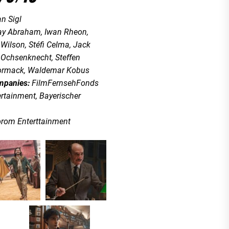
an Sigl
ay Abraham, Iwan Rheon,
Wilson, Stéfi Celma, Jack
 Ochsenknecht, Steffen
rmack, Waldemar Kobus
mpanies:
FilmFernsehFonds
ertainment, Bayerischer
orom Enterttainment