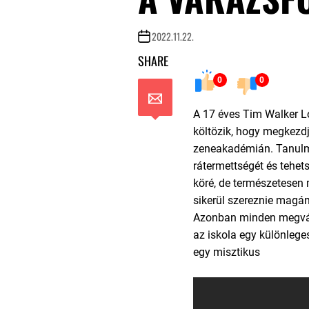
2022.11.22.
SHARE
0
0
A 17 éves Tim Walker L
költözik, hogy megkezd
zeneakadémián. Tanulm
rátermettségét és tehet
köré, de természetesen 
sikerül szereznie magá
Azonban minden megvált
az iskola egy különleges 
egy misztikus