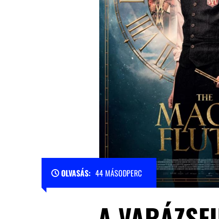
OLVASÁS:
44 MÁSODPERC
A VARÁZSF