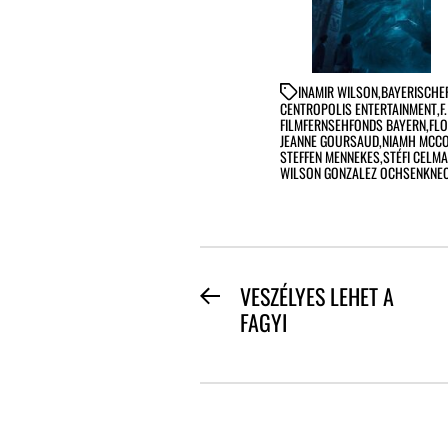
IN
AMIR WILSON
,
BAYERISCHE
CENTROPOLIS ENTERTAINMENT
,
F
FILMFERNSEHFONDS BAYERN
,
FLO
JEANNE GOURSAUD
,
NIAMH MCC
STEFFEN MENNEKES
,
STÉFI CELMA
WILSON GONZALEZ OCHSENKNE
BEJEGYZÉS
VESZÉLYES LEHET A
Previous
FAGYI
NAVIGÁCIÓ
post: