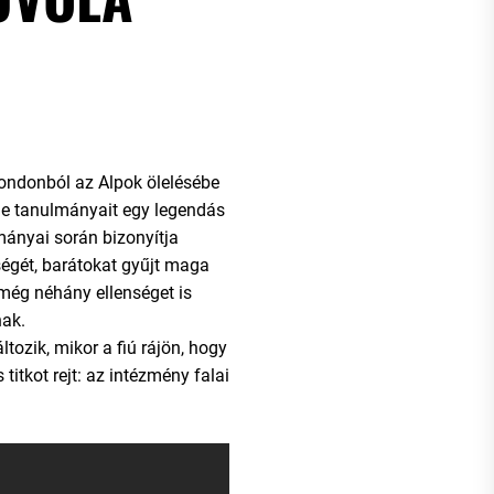
ondonból az Alpok ölelésébe
je tanulmányait egy legendás
ányai során bizonyítja
ségét, barátokat gyűjt maga
még néhány ellenséget is
nak.
ozik, mikor a fiú rájön, hogy
titkot rejt: az intézmény falai