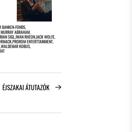
R BANKEN-FONDS
,
. MURRAY ABRAHAM
,
RIAN SIGL
,
IWAN RHEON
,
JACK WOLFE
,
ORMACK
,
PROROM ENTERTTAINMENT
,
,
WALDEMAR KOBUS
,
CHT
ÉJSZAKAI ÁTUTAZÓK
Next
post: