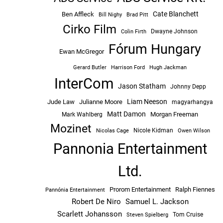
Cate Blanchett
Ben Affleck
Bill Nighy
Brad Pitt
Cirko Film
Dwayne Johnson
Colin Firth
Fórum Hungary
Ewan McGregor
Hugh Jackman
Gerard Butler
Harrison Ford
InterCom
Jason Statham
Johnny Depp
Liam Neeson
Jude Law
Julianne Moore
magyarhangya
Matt Damon
Morgan Freeman
Mark Wahlberg
Mozinet
Nicole Kidman
Owen Wilson
Nicolas Cage
Pannonia Entertainment
Ltd.
Prorom Entertainment
Ralph Fiennes
Pannónia Entertainment
Robert De Niro
Samuel L. Jackson
Scarlett Johansson
Tom Cruise
Steven Spielberg