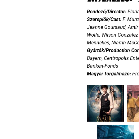
Rendező/Director:
Flori
Szereplők/Cast:
F. Murr
Jeanne Goursaud, Amir 
Wolfe, Wilson Gonzalez
Mennekes, Niamh McCo
Gyártók/Production Co
Bayern, Centropolis Ent
Banken-Fonds
Magyar forgalmazó:
Pr