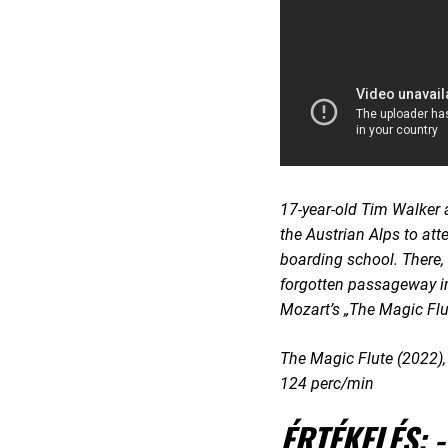
17-year-old Tim Walker 
the Austrian Alps to at
boarding school. There, 
forgotten passageway in
Mozart’s „The Magic Flu
The Magic Flute (2022),
124 perc/min
ÉRTÉKELÉS: 