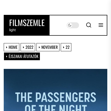
Skip
to
the
FILMSZEMLE
content
light
HOME
2022
NOVEMBER
22
ÉJSZAKAI ÁTUTAZÓK