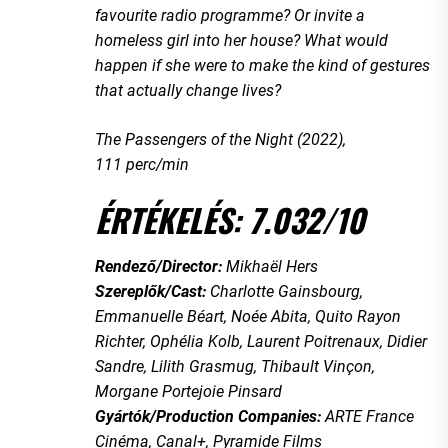
favourite radio programme? Or invite a
homeless girl into her house? What would
happen if she were to make the kind of gestures
that actually change lives?
The Passengers of the Night (2022),
111 perc/min
ÉRTÉKELÉS: 7.032/10
Rendező/Director:
Mikhaël Hers
Szereplők/Cast:
Charlotte Gainsbourg,
Emmanuelle Béart, Noée Abita, Quito Rayon
Richter, Ophélia Kolb, Laurent Poitrenaux, Didier
Sandre, Lilith Grasmug, Thibault Vinçon,
Morgane Portejoie Pinsard
Gyártók/Production Companies:
ARTE France
Cinéma, Canal+, Pyramide Films