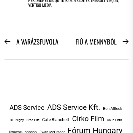
PYRAMIDE FILMS
,
QUITO RAYON RICHTER
,
THIBAULT VINÇON
,
VERTIGO MEDIA
BEJEGYZÉS
A VARÁZSFUVOLA
FIÚ A MENNYBŐL
Previous
N
NAVIGÁCIÓ
post:
po
ADS Service Kft.
ADS Service
Ben Affleck
Cirko Film
Cate Blanchett
Bill Nighy
Brad Pitt
Colin Firth
Fórum Hungary
Dwayne Johnson
Ewan McGregor