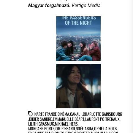
Magyar forgalmazó:
Vertigo Media
IN
ARTE FRANCE CINÉMA
,
CANAL+
,
CHARLOTTE GAINSBOURG
,
DIDIER SANDRE
,
EMMANUELLE BÉART
,
LAURENT POITRENAUX
,
LILITH GRASMUG
,
MIKHAEL HERS
,
MORGANE PORTEJOIE PINSARD
,
NOÉE ABITA
,
OPHÉLIA KOLB
,