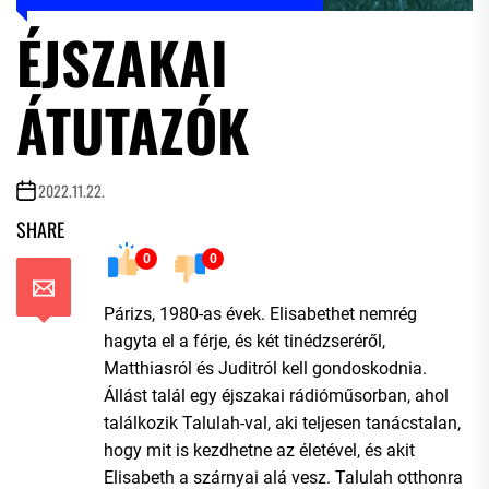
ÉJSZAKAI
ÁTUTAZÓK
2022.11.22.
SHARE
0
0
Párizs, 1980-as évek. Elisabethet nemrég
hagyta el a férje, és két tinédzseréről,
Matthiasról és Juditról kell gondoskodnia.
Állást talál egy éjszakai rádióműsorban, ahol
találkozik Talulah-val, aki teljesen tanácstalan,
hogy mit is kezdhetne az életével, és akit
Elisabeth a szárnyai alá vesz. Talulah otthonra