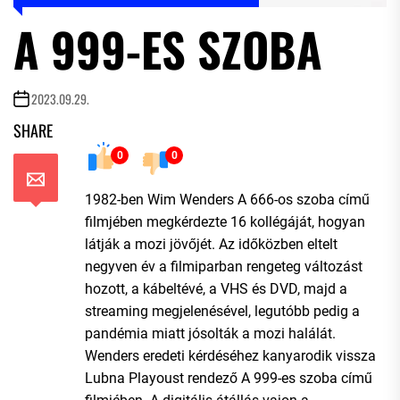
A 999-ES SZOBA
2023.09.29.
SHARE
0
0
1982-ben Wim Wenders A 666-os szoba című
filmjében megkérdezte 16 kollégáját, hogyan
látják a mozi jövőjét. Az időközben eltelt
negyven év a filmiparban rengeteg változást
hozott, a kábeltévé, a VHS és DVD, majd a
streaming megjelenésével, legutóbb pedig a
pandémia miatt jósolták a mozi halálát.
Wenders eredeti kérdéséhez kanyarodik vissza
Lubna Playoust rendező A 999-es szoba című