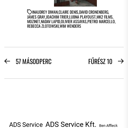
IN
AUDREY DIWAN
,
CLAIRE DENIS
,
DAVID CRONENBERG
,
JAMES GRAY
,
JOACHIM TRIER
,
LUBNA PLAYOUST
,
MK2 FILMS
,
MOZINET
,
NADAV LAPID
,
OLIVIER ASSAYAS
,
PIETRO MARCELLO
,
REBECCA ZLOTOWSKI
,
WIM WENDERS
BEJEGYZÉS
57 MÁSODPERC
FŰRÉSZ 10
Previous
N
NAVIGÁCIÓ
post:
po
ADS Service Kft.
ADS Service
Ben Affleck