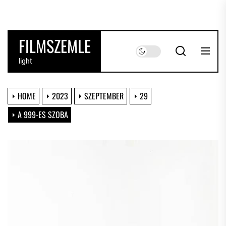
Skip
to
the
FILMSZEMLE
content
light
HOME
2023
SZEPTEMBER
29
A 999-ES SZOBA