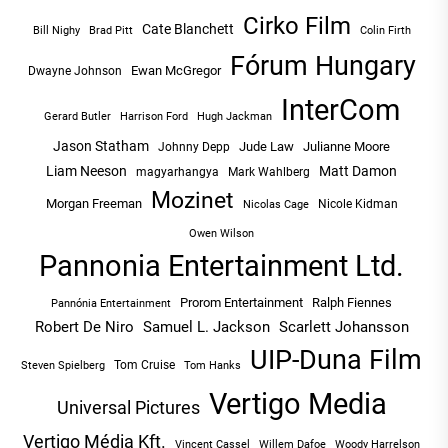
Cirko Film
Cate Blanchett
Bill Nighy
Brad Pitt
Colin Firth
Fórum Hungary
Ewan McGregor
Dwayne Johnson
InterCom
Hugh Jackman
Gerard Butler
Harrison Ford
Jason Statham
Jude Law
Julianne Moore
Johnny Depp
Liam Neeson
Matt Damon
magyarhangya
Mark Wahlberg
Mozinet
Morgan Freeman
Nicole Kidman
Nicolas Cage
Owen Wilson
Pannonia Entertainment Ltd.
Prorom Entertainment
Ralph Fiennes
Pannónia Entertainment
Robert De Niro
Samuel L. Jackson
Scarlett Johansson
UIP-Duna Film
Tom Cruise
Tom Hanks
Steven Spielberg
Vertigo Media
Universal Pictures
Vertigo Média Kft.
Vincent Cassel
Willem Dafoe
Woody Harrelson