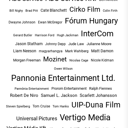
Cirko Film
Cate Blanchett
Bill Nighy
Brad Pitt
Colin Firth
Fórum Hungary
Dwayne Johnson
Ewan McGregor
InterCom
Hugh Jackman
Gerard Butler
Harrison Ford
Jason Statham
Jude Law
Julianne Moore
Johnny Depp
Liam Neeson
Matt Damon
magyarhangya
Mark Wahlberg
Mozinet
Morgan Freeman
Nicole Kidman
Nicolas Cage
Owen Wilson
Pannonia Entertainment Ltd.
Prorom Entertainment
Ralph Fiennes
Pannónia Entertainment
Robert De Niro
Samuel L. Jackson
Scarlett Johansson
UIP-Duna Film
Tom Cruise
Tom Hanks
Steven Spielberg
Vertigo Media
Universal Pictures