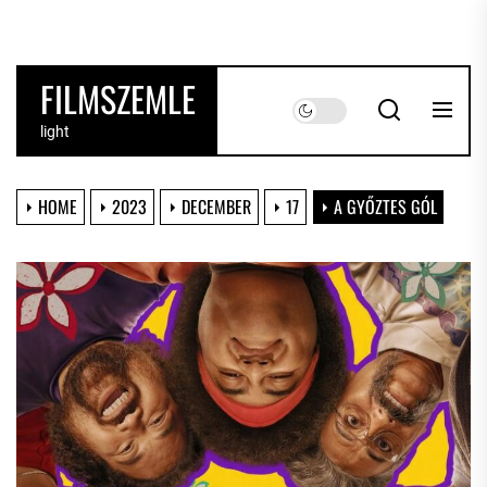
Skip
to
the
FILMSZEMLE
content
light
HOME
2023
DECEMBER
17
A GYŐZTES GÓL