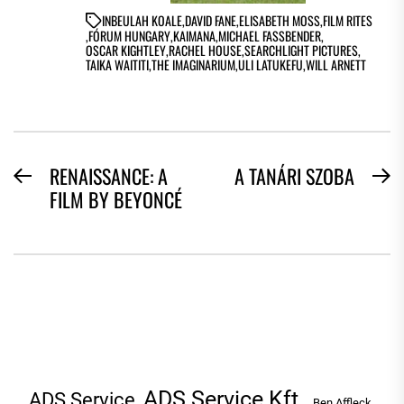
IN
BEULAH KOALE
,
DAVID FANE
,
ELISABETH MOSS
,
FILM RITES
,
FÓRUM HUNGARY
,
KAIMANA
,
MICHAEL FASSBENDER
,
OSCAR KIGHTLEY
,
RACHEL HOUSE
,
SEARCHLIGHT PICTURES
,
TAIKA WAITITI
,
THE IMAGINARIUM
,
ULI LATUKEFU
,
WILL ARNETT
BEJEGYZÉS
RENAISSANCE: A
A TANÁRI SZOBA
Previous
N
FILM BY BEYONCÉ
NAVIGÁCIÓ
post:
po
ADS Service Kft.
ADS Service
Ben Affleck