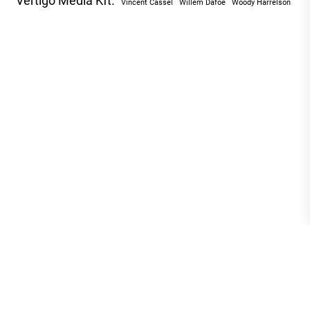
Vertigo Média Kft.
Vincent Cassel
Willem Dafoe
Woody Harrelson