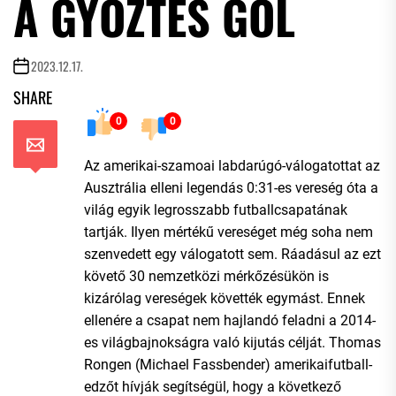
A GYŐZTES GÓL
2023.12.17.
SHARE
0
0
Az amerikai-szamoai labdarúgó-válogatottat az
Ausztrália elleni legendás 0:31-es vereség óta a
világ egyik legrosszabb futballcsapatának
tartják. Ilyen mértékű vereséget még soha nem
szenvedett egy válogatott sem. Ráadásul az ezt
követő 30 nemzetközi mérkőzésükön is
kizárólag vereségek követték egymást. Ennek
ellenére a csapat nem hajlandó feladni a 2014-
es világbajnokságra való kijutás célját. Thomas
Rongen (Michael Fassbender) amerikaifutball-
edzőt hívják segítségül, hogy a következő