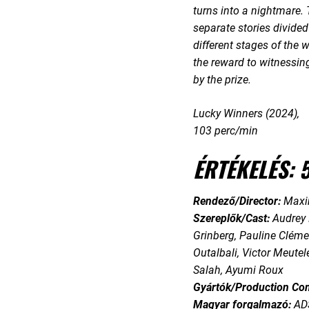
turns into a nightmare. 
separate stories divided 
different stages of the w
the reward to witnessi
by the prize.
Lucky Winners (2024),
103 perc/min
ÉRTÉKELÉS: 
Rendező/Director:
Maxi
Szereplők/Cast:
Audrey 
Grinberg, Pauline Cléme
Outalbali, Victor Meutele
Salah, Ayumi Roux
Gyártók/Production Co
Magyar forgalmazó:
AD