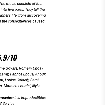
The movie consists of four
into five parts. They tell the
inner’s life, from discovering
ng the consequences caused
5.9/10
me Govare, Romain Choay
Lamy, Fabrice Eboué, Anouk
nt, Louise Coldefy, Sami
t, Mathieu Lourdel, Illyès
mpanies:
Les improductibles
S Service