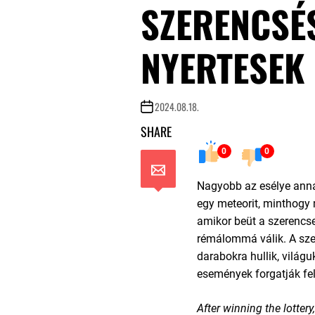
SZERENCSÉ
NYERTESEK
2024.08.18.
SHARE
0
0
Nagyobb az esélye annak
egy meteorit, minthogy 
amikor beüt a szerencs
rémálommá válik. A sze
darabokra hullik, világ
események forgatják fel
After winning the lottery