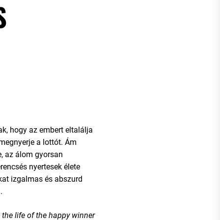
S
, hogy az embert eltalálja
megnyerje a lottót. Ám
e, az álom gyorsan
rencsés nyertesek élete
ukat izgalmas és abszurd
.
, the life of the happy winner