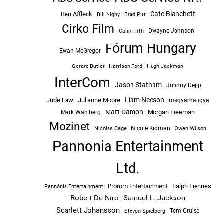
Cate Blanchett
Ben Affleck
Bill Nighy
Brad Pitt
Cirko Film
Dwayne Johnson
Colin Firth
Fórum Hungary
Ewan McGregor
Hugh Jackman
Gerard Butler
Harrison Ford
InterCom
Jason Statham
Johnny Depp
Liam Neeson
Jude Law
Julianne Moore
magyarhangya
Matt Damon
Morgan Freeman
Mark Wahlberg
Mozinet
Nicole Kidman
Owen Wilson
Nicolas Cage
Pannonia Entertainment
Ltd.
Prorom Entertainment
Ralph Fiennes
Pannónia Entertainment
Robert De Niro
Samuel L. Jackson
Scarlett Johansson
Tom Cruise
Steven Spielberg