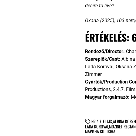
desire to live?
Oxana (2025), 103 perc
ÉRTÉKELÉS: 
Rendező/Director:
Char
Szereplők/Cast:
Albina
Lada Korovai, Oksana 
Zimmer
Gyártók/Production C
Productions, 2.4.7. Fil
Magyar forgalmazó:
Mo
IN
2.4.7. FILMS
,
ALBINA KORZH
LADA KOROVAI
,
MOZINET
,
RECTAN
МАРИНА КОШКІНА