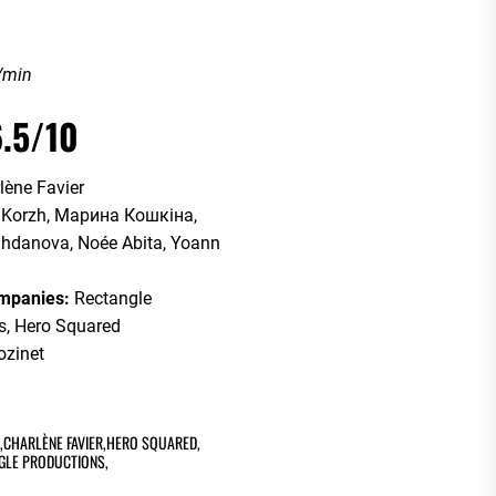
/min
6.5/10
lène Favier
 Korzh, Марина Кошкіна,
Zhdanova, Noée Abita, Yoann
ompanies:
Rectangle
ms, Hero Squared
zinet
,
CHARLÈNE FAVIER
,
HERO SQUARED
,
GLE PRODUCTIONS
,