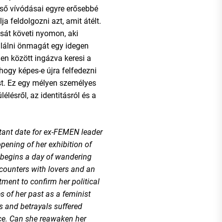
lső vívódásai egyre erősebbé
a feldolgozni azt, amit átélt.
ását követi nyomon, aki
lálni önmagát egy idegen
len között ingázva keresi a
 hogy képes-e újra felfedezni
t. Ez egy mélyen személyes
élésről, az identitásról és a
tant date for ex-FEMEN leader
ening of her exhibition of
begins a day of wandering
counters with lovers and an
tment to confirm her political
s of her past as a feminist
s and betrayals suffered
ace. Can she reawaken her