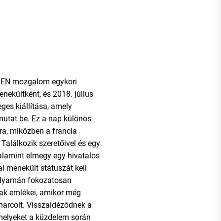
MEN mozgalom egykori
nekültként, és 2018. július
ges kiállítása, amely
mutat be. Ez a nap különös
ra, miközben a francia
Találkozik szeretőivel és egy
valamint elmegy egy hivatalos
kai menekült státuszát kell
olyamán fokozatosan
nak emlékei, amikor még
 harcolt. Visszaidéződnek a
melyeket a küzdelem során