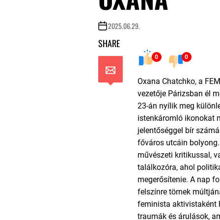
2025.06.29.
SHARE
0
0
Oxana Chatchko, a FE
vezetője Párizsban él me
23-án nyílik meg különle
istenkáromló ikonokat 
jelentőséggel bír számá
főváros utcáin bolyong. 
művészeti kritikussal, 
találkozóra, ahol politi
megerősítenie. A nap f
felszínre törnek múltjá
feminista aktivistaként
traumák és árulások, a