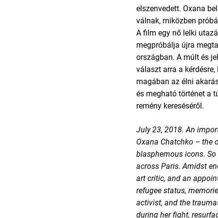
elszenvedett. Oxana be
válnak, miközben próbálj
A film egy nő lelki utaz
megpróbálja újra megta
országban. A múlt és je
választ arra a kérdésre,
magában az élni akarás
és megható történet a túl
remény kereséséről.
July 23, 2018. An impor
Oxana Chatchko – the op
blasphemous icons. So 
across Paris. Amidst en
art critic, and an appoin
refugee status, memorie
activist, and the trauma
during her fight, resurf