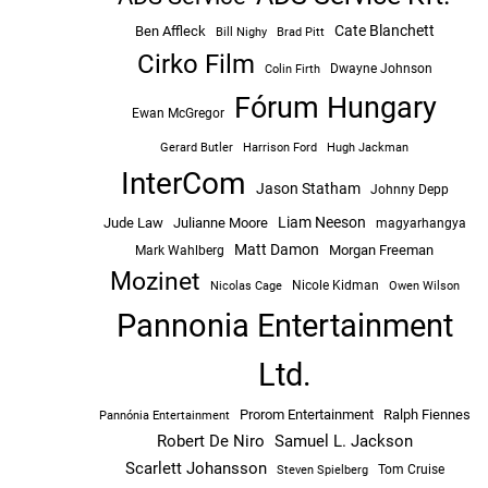
Cate Blanchett
Ben Affleck
Bill Nighy
Brad Pitt
Cirko Film
Dwayne Johnson
Colin Firth
Fórum Hungary
Ewan McGregor
Hugh Jackman
Gerard Butler
Harrison Ford
InterCom
Jason Statham
Johnny Depp
Liam Neeson
Jude Law
Julianne Moore
magyarhangya
Matt Damon
Morgan Freeman
Mark Wahlberg
Mozinet
Nicole Kidman
Owen Wilson
Nicolas Cage
Pannonia Entertainment
Ltd.
Prorom Entertainment
Ralph Fiennes
Pannónia Entertainment
Robert De Niro
Samuel L. Jackson
Scarlett Johansson
Tom Cruise
Steven Spielberg