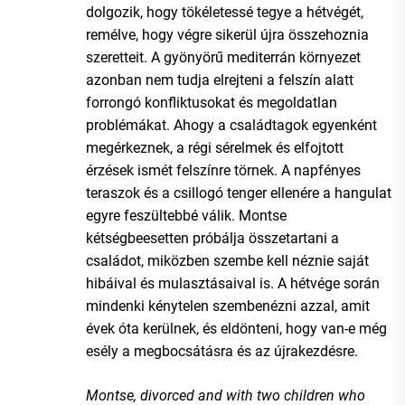
dolgozik, hogy tökéletessé tegye a hétvégét,
remélve, hogy végre sikerül újra összehoznia
szeretteit. A gyönyörű mediterrán környezet
azonban nem tudja elrejteni a felszín alatt
forrongó konfliktusokat és megoldatlan
problémákat. Ahogy a családtagok egyenként
megérkeznek, a régi sérelmek és elfojtott
érzések ismét felszínre törnek. A napfényes
teraszok és a csillogó tenger ellenére a hangulat
egyre feszültebbé válik. Montse
kétségbeesetten próbálja összetartani a
családot, miközben szembe kell néznie saját
hibáival és mulasztásaival is. A hétvége során
mindenki kénytelen szembenézni azzal, amit
évek óta kerülnek, és eldönteni, hogy van-e még
esély a megbocsátásra és az újrakezdésre.
Montse, divorced and with two children who