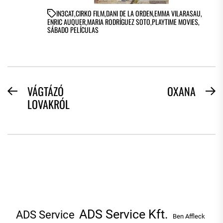
IN
3CAT
,
CIRKO FILM
,
DANI DE LA ORDEN
,
EMMA VILARASAU
,
ENRIC AUQUER
,
MARIA RODRÍGUEZ SOTO
,
PLAYTIME MOVIES
,
SÁBADO PELÍCULAS
BEJEGYZÉS
VÁGTÁZÓ
OXANA
Previous
N
LOVAKRÓL
NAVIGÁCIÓ
post:
po
ADS Service Kft.
ADS Service
Ben Affleck