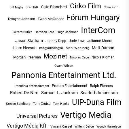
Cirko Film
Cate Blanchett
Bill Nighy
Brad Pitt
Colin Firth
Fórum Hungary
Ewan McGregor
Dwayne Johnson
InterCom
Hugh Jackman
Gerard Butler
Harrison Ford
Jason Statham
Jude Law
Julianne Moore
Johnny Depp
Liam Neeson
Matt Damon
magyarhangya
Mark Wahlberg
Mozinet
Morgan Freeman
Nicole Kidman
Nicolas Cage
Owen Wilson
Pannonia Entertainment Ltd.
Prorom Entertainment
Ralph Fiennes
Pannónia Entertainment
Robert De Niro
Samuel L. Jackson
Scarlett Johansson
UIP-Duna Film
Tom Cruise
Tom Hanks
Steven Spielberg
Vertigo Media
Universal Pictures
Vertigo Média Kft.
Vincent Cassel
Willem Dafoe
Woody Harrelson