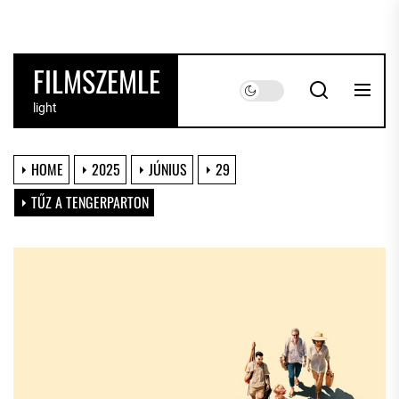
Skip
to
the
FILMSZEMLE
content
light
HOME
2025
JÚNIUS
29
TŰZ A TENGERPARTON