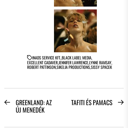
IN
ADS SERVICE KFT.
,
BLACK LABEL MEDIA
,
EXCELLENT CADAVER
,
JENNIFER LAWRENCE
,
LYNNE RAMSAY
,
ROBERT PATTINSON
,
SIKELIA PRODUCTIONS
,
SISSY SPACEK
BEJEGYZÉS
GREENLAND: AZ
TAFITI ÉS PAMACS
Previous
N
ÚJ MENEDÉK
NAVIGÁCIÓ
post:
po