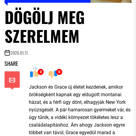
DÖGÖLJ MEG
SZERELMEM
2026.01.11.
SHARE
0
0
Jackson és Grace új életet kezdenek, amikor
örökségként kapnak egy eldugott montanai
házat, és a férfi úgy dönt, elhagyják New York
nyüzsgését. A pár hamarosan gyermeket vár, és
úgy tűnik, a vidéki környezet tökéletes lesz a
családalapításhoz. Ám ahogy Jackson egyre
többet van távol, Grace egyedül marad a