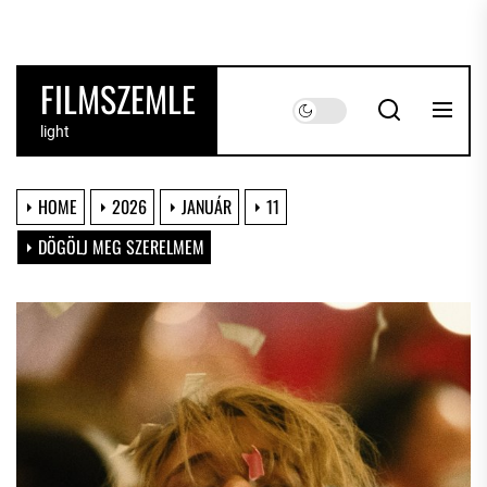
Skip
to
the
FILMSZEMLE
content
light
HOME
2026
JANUÁR
11
DÖGÖLJ MEG SZERELMEM