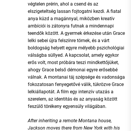
végtelen prérin, ahol a csend és az
elszigeteltség lassan fojtogatni kezdi. A fiatal
anya küzd a magánnyal, miközben kreatív
ambíciói is zátonyra futnak a mindennapi
teendők között. A gyermek érkezése után Grace
lelki sebei újra felszínre törnek, és a várt
boldogság helyett egyre mélyebb pszichológiai
válságba süllyed. A kapcsolat, amely egykor
erős volt, most próbára teszi mindkettőjüket,
ahogy Grace belső démonai egyre erősebbé
válnak. A montanai táj szépsége és vadonsága
fokozatosan fenyegetővé válik, tükrözve Grace
lelkiállapotát. A film egy intenzív utazás a
szerelem, az identitás és az anyaság között
feszülő törékeny egyensúly világában.
After inheriting a remote Montana house,
Jackson moves there from New York with his