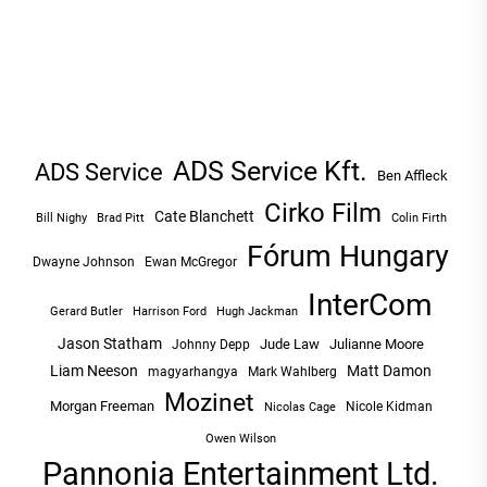
ADS Service Kft.
ADS Service
Ben Affleck
Cirko Film
Cate Blanchett
Bill Nighy
Brad Pitt
Colin Firth
Fórum Hungary
Dwayne Johnson
Ewan McGregor
InterCom
Hugh Jackman
Gerard Butler
Harrison Ford
Jason Statham
Jude Law
Julianne Moore
Johnny Depp
Liam Neeson
Matt Damon
magyarhangya
Mark Wahlberg
Mozinet
Morgan Freeman
Nicole Kidman
Nicolas Cage
Owen Wilson
Pannonia Entertainment Ltd.