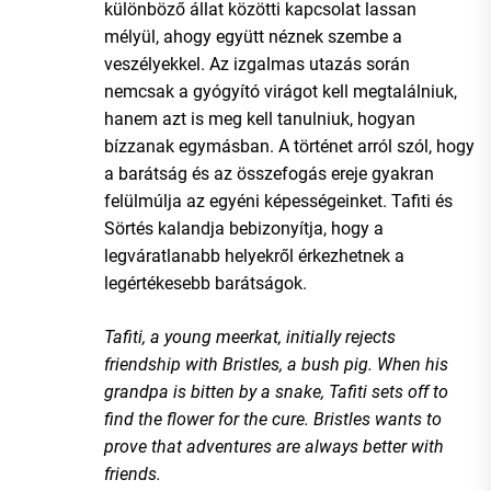
különböző állat közötti kapcsolat lassan
mélyül, ahogy együtt néznek szembe a
veszélyekkel. Az izgalmas utazás során
nemcsak a gyógyító virágot kell megtalálniuk,
hanem azt is meg kell tanulniuk, hogyan
bízzanak egymásban. A történet arról szól, hogy
a barátság és az összefogás ereje gyakran
felülmúlja az egyéni képességeinket. Tafiti és
Sörtés kalandja bebizonyítja, hogy a
legváratlanabb helyekről érkezhetnek a
legértékesebb barátságok.
Tafiti, a young meerkat, initially rejects
friendship with Bristles, a bush pig. When his
grandpa is bitten by a snake, Tafiti sets off to
find the flower for the cure. Bristles wants to
prove that adventures are always better with
friends.