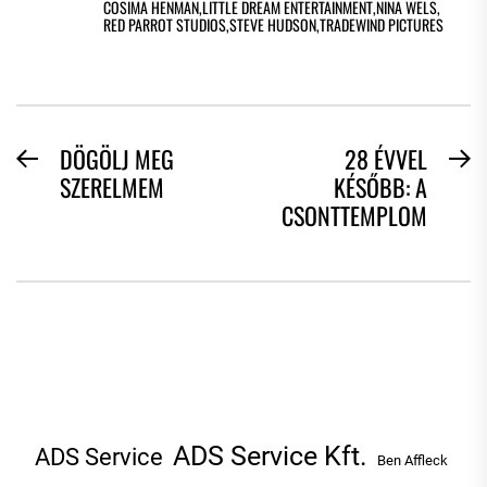
COSIMA HENMAN
,
LITTLE DREAM ENTERTAINMENT
,
NINA WELS
,
RED PARROT STUDIOS
,
STEVE HUDSON
,
TRADEWIND PICTURES
BEJEGYZÉS
DÖGÖLJ MEG
28 ÉVVEL
Previous
N
SZERELMEM
KÉSŐBB: A
NAVIGÁCIÓ
post:
po
CSONTTEMPLOM
ADS Service Kft.
ADS Service
Ben Affleck