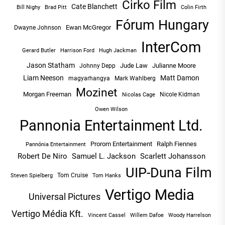
Cirko Film
Cate Blanchett
Bill Nighy
Brad Pitt
Colin Firth
Fórum Hungary
Ewan McGregor
Dwayne Johnson
InterCom
Hugh Jackman
Gerard Butler
Harrison Ford
Jason Statham
Jude Law
Julianne Moore
Johnny Depp
Liam Neeson
Matt Damon
magyarhangya
Mark Wahlberg
Mozinet
Morgan Freeman
Nicole Kidman
Nicolas Cage
Owen Wilson
Pannonia Entertainment Ltd.
Prorom Entertainment
Ralph Fiennes
Pannónia Entertainment
Robert De Niro
Samuel L. Jackson
Scarlett Johansson
UIP-Duna Film
Tom Cruise
Tom Hanks
Steven Spielberg
Vertigo Media
Universal Pictures
Vertigo Média Kft.
Vincent Cassel
Willem Dafoe
Woody Harrelson