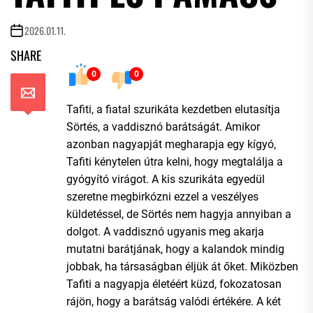
2026.01.11.
SHARE
0
0
Tafiti, a fiatal szurikáta kezdetben elutasítja
Sörtés, a vaddisznó barátságát. Amikor
azonban nagyapját megharapja egy kígyó,
Tafiti kénytelen útra kelni, hogy megtalálja a
gyógyító virágot. A kis szurikáta egyedül
szeretne megbirkózni ezzel a veszélyes
küldetéssel, de Sörtés nem hagyja annyiban a
dolgot. A vaddisznó ugyanis meg akarja
mutatni barátjának, hogy a kalandok mindig
jobbak, ha társaságban éljük át őket. Miközben
Tafiti a nagyapja életéért küzd, fokozatosan
rájön, hogy a barátság valódi értékére. A két