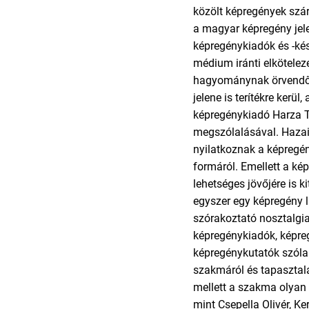
közölt képregények szá
a magyar képregény jel
képregénykiadók és -kés
médium iránti elköteleze
hagyománynak örvendő 
jelene is terítékre kerül
képregénykiadó Harza
megszólalásával. Haza
nyilatkoznak a képregén
formáról. Emellett a k
lehetséges jövőjére is k
egyszer egy képregény l
szórakoztató nosztalgi
képregénykiadók, képre
képregénykutatók szóla
szakmáról és tapasztal
mellett a szakma olyan 
mint Csepella Olivér, K