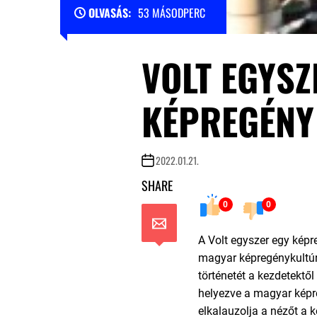
OLVASÁS:
53 MÁSODPERC
VOLT EGYSZ
KÉPREGÉNY
2022.01.21.
SHARE
0
0
A Volt egyszer egy képr
magyar képregénykultúrá
történetét a kezdetektől
helyezve a magyar képr
elkalauzolja a nézőt a