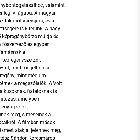
rnybontogatásaihoz, valamint
enlegi világába. A magyar
zítők motivációjára, és a
ttségére is kitérünk. A nagy
képregénybörze múltja és
, a főszervező és egyben
 Tamásnak a
i képregényszerzők
yről, mint megélhetési
épregény, mint médium
itérnek a megszólalók. A Volt
aikusoknak, fiataloknak is
autazás, amelyben
gényrajzolók,
lnak meg, s mesélnek a
ataikról. A filmben mások
ismert alakjai jelennek meg,
ertész Sándor, Korcsmáros