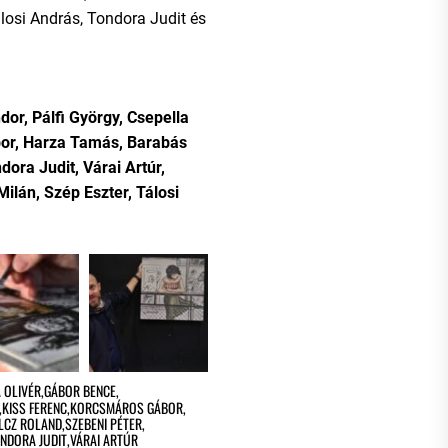
álosi András, Tondora Judit és
or, Pálfi György, Csepella
bor, Harza Tamás, Barabás
dora Judit, Várai Artúr,
ilán, Szép Eszter, Tálosi
 OLIVÉR
,
GÁBOR BENCE
,
,
KISS FERENC
,
KORCSMÁROS GÁBOR
,
ILCZ ROLAND
,
SZEBENI PÉTER
,
NDORA JUDIT
,
VÁRAI ARTÚR