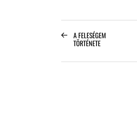
BEJEGYZÉS
A FELESÉGEM
Previous
TÖRTÉNETE
NAVIGÁCIÓ
post: