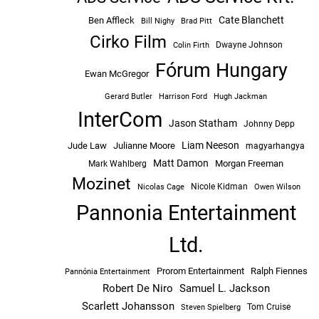
Cate Blanchett
Ben Affleck
Bill Nighy
Brad Pitt
Cirko Film
Dwayne Johnson
Colin Firth
Fórum Hungary
Ewan McGregor
Hugh Jackman
Gerard Butler
Harrison Ford
InterCom
Jason Statham
Johnny Depp
Liam Neeson
Jude Law
Julianne Moore
magyarhangya
Matt Damon
Morgan Freeman
Mark Wahlberg
Mozinet
Nicole Kidman
Owen Wilson
Nicolas Cage
Pannonia Entertainment
Ltd.
Prorom Entertainment
Ralph Fiennes
Pannónia Entertainment
Robert De Niro
Samuel L. Jackson
Scarlett Johansson
Tom Cruise
Steven Spielberg