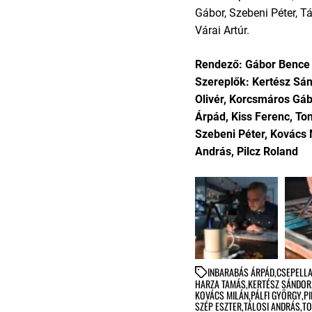
Gábor, Szebeni Péter, T
Várai Artúr.
Rendező: Gábor Bence
Szereplők: Kertész Sánd
Olivér, Korcsmáros Gá
Árpád, Kiss Ferenc, Ton
Szebeni Péter, Kovács M
András, Pilcz Roland
IN
BARABÁS ÁRPÁD
,
CSEPELLA
HARZA TAMÁS
,
KERTÉSZ SÁNDOR
KOVÁCS MILÁN
,
PÁLFI GYÖRGY
,
P
SZÉP ESZTER
,
TÁLOSI ANDRÁS
,
TO