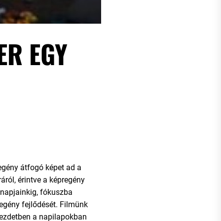
ER EGY
egény átfogó képet ad a
ról, érintve a képregény
 napjainkig, fókuszba
egény fejlődését. Filmünk
 kezdetben a napilapokban