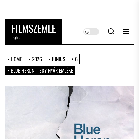
Skip
to
the
FILMSZEMLE
content
light
HOME
2026
JÚNIUS
6
BLUE HERON – EGY NYÁR EMLÉKE