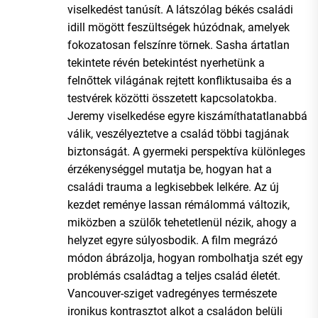
viselkedést tanúsít. A látszólag békés családi
idill mögött feszültségek húzódnak, amelyek
fokozatosan felszínre törnek. Sasha ártatlan
tekintete révén betekintést nyerhetünk a
felnőttek világának rejtett konfliktusaiba és a
testvérek közötti összetett kapcsolatokba.
Jeremy viselkedése egyre kiszámíthatatlanabbá
válik, veszélyeztetve a család többi tagjának
biztonságát. A gyermeki perspektíva különleges
érzékenységgel mutatja be, hogyan hat a
családi trauma a legkisebbek lelkére. Az új
kezdet reménye lassan rémálommá változik,
miközben a szülők tehetetlenül nézik, ahogy a
helyzet egyre súlyosbodik. A film megrázó
módon ábrázolja, hogyan rombolhatja szét egy
problémás családtag a teljes család életét.
Vancouver-sziget vadregényes természete
ironikus kontrasztot alkot a családon belüli