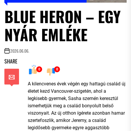
BLUE HERON – EGY
NYÁR EMLÉKE
2026.06.06.
SHARE
0
0
A kilencvenes évek végén egy hattagú család új
életet kezd Vancouver-szigetén, ahol a
legkisebb gyermek, Sasha szemén keresztül
ismerhetjük meg a család bonyolult belső
viszonyait. Az új otthon ígérete azonban hamar
szertefoszlik, amikor Jeremy, a család
legidősebb gyermeke egyre aggasztóbb