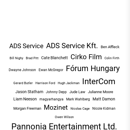
ADS Service Kft.
ADS Service
Ben Affleck
Cirko Film
Cate Blanchett
Bill Nighy
Brad Pitt
Colin Firth
Fórum Hungary
Dwayne Johnson
Ewan McGregor
InterCom
Hugh Jackman
Gerard Butler
Harrison Ford
Jason Statham
Jude Law
Julianne Moore
Johnny Depp
Liam Neeson
Matt Damon
magyarhangya
Mark Wahlberg
Mozinet
Morgan Freeman
Nicole Kidman
Nicolas Cage
Owen Wilson
Pannonia Entertainment Ltd.