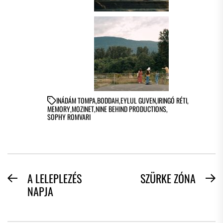
IN
ÁDÁM TOMPA
,
BODDAH
,
EYLUL GUVEN
,
IRINGÓ RÉTI
,
MEMORY
,
MOZINET
,
NINE BEHIND PRODUCTIONS
,
SOPHY ROMVARI
BEJEGYZÉS
A LELEPLEZÉS
SZÜRKE ZÓNA
Previous
N
NAPJA
NAVIGÁCIÓ
post:
po