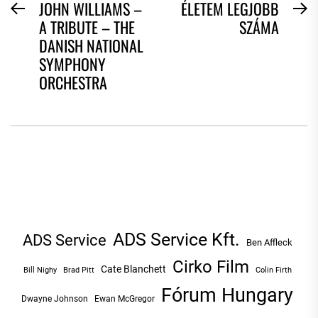
BEJEGYZÉS
JOHN WILLIAMS –
ÉLETEM LEGJOBB
Previous
N
A TRIBUTE – THE
SZÁMA
NAVIGÁCIÓ
post:
po
DANISH NATIONAL
SYMPHONY
ORCHESTRA
ADS Service Kft.
ADS Service
Ben Affleck
Cirko Film
Cate Blanchett
Bill Nighy
Brad Pitt
Colin Firth
Fórum Hungary
Dwayne Johnson
Ewan McGregor