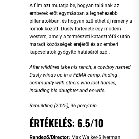
A film azt mutatja be, hogyan találnak az
emberek erőt egymásban a legnehezebb
pillanatokban, és hogyan születhet új remény a
romok között. Dusty története egy modern
western, amely a természeti katasztrófák után
maradt közösségek erejéről és az emberi
kapcsolatok gyógyító hatásáról szól.
After wildfires take his ranch, a cowboy named
Dusty winds up in a FEMA camp, finding
community with others who lost homes,
including his daughter and ex-wife.
Rebuilding (2025), 96 perc/min
ÉRTÉKELÉS: 6.5/10
Rendező/Director:
Max Walker-Silverman