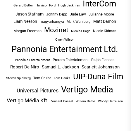
InterCom
Hugh Jackman
Gerard Butler
Harrison Ford
Jason Statham
Jude Law
Julianne Moore
Johnny Depp
Liam Neeson
Matt Damon
magyarhangya
Mark Wahlberg
Mozinet
Morgan Freeman
Nicole Kidman
Nicolas Cage
Owen Wilson
Pannonia Entertainment Ltd.
Prorom Entertainment
Ralph Fiennes
Pannónia Entertainment
Robert De Niro
Samuel L. Jackson
Scarlett Johansson
UIP-Duna Film
Tom Cruise
Tom Hanks
Steven Spielberg
Vertigo Media
Universal Pictures
Vertigo Média Kft.
Vincent Cassel
Willem Dafoe
Woody Harrelson