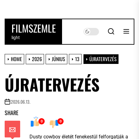
Skip
to
the
FILMSZEMLE
content
light
HOME
2026
JÚNIUS
13
ÚJRATERVEZÉS
ÚJRATERVEZÉS
2026.06.13.
SHARE
0
0
Dusty cowboy életét fenekestül felforgatják a