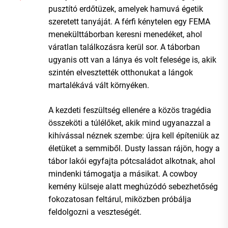
pusztító erdőtüzek, amelyek hamuvá égetik
szeretett tanyáját. A férfi kénytelen egy FEMA
menekülttáborban keresni menedéket, ahol
váratlan találkozásra kerül sor. A táborban
ugyanis ott van a lánya és volt felesége is, akik
szintén elvesztették otthonukat a lángok
martalékává vált környéken.
A kezdeti feszültség ellenére a közös tragédia
összeköti a túlélőket, akik mind ugyanazzal a
kihívással néznek szembe: újra kell építeniük az
életüket a semmiből. Dusty lassan rájön, hogy a
tábor lakói egyfajta pótcsaládot alkotnak, ahol
mindenki támogatja a másikat. A cowboy
kemény külseje alatt meghúzódó sebezhetőség
fokozatosan feltárul, miközben próbálja
feldolgozni a veszteségét.